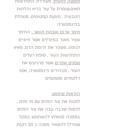
חומצה לקטית:
מעודדת התחדשות
תאים,שומרת על עור בריא והלחות
הטבעית , מונעת קמטוטים, מטפלת
בפיגמנטציה
חימר אדום ואבקת חוואר :
החימר
עשיר מאוד במינרלים אשר חיוניים
לגופנו, משפר את זרימת הדם, מאיץ
התחדשות העור , סופח רעלים
שמנים אתרים
אשר מרגיעים את
העור , מבהירים פיגמנטציה, אנטי
דלקתיים ומשקמים
הוראות שימוש:
לנקות את עור הפנים עם מי פנים ,
לכסות שכבה עבה את עור הפנים
במסכה (מומלץ להשתמש במקל
שפדל) להשאיר מסכה כ 20 דקות.