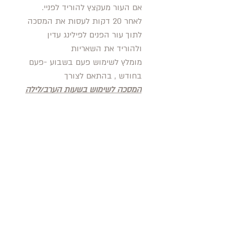
אם העור מעקצץ להוריד לפניי.
לאחר 20 דקות לעסות את המסכה
לתוך עור הפנים לפילינג עדין
ולהוריד את השאריות
מומלץ לשימוש פעם בשבוע -פעם
בחודש , בהתאם לצורך
המסכה לשימוש בשעות הערב/לילה
בלבד, לא לנשים בהריון
מרכיבים: קרם טבעי, אבץ, מיצוי
גוטה קולה, מיצוי היביסקוס, מיצוי
לחך, ויטמין A, חומצה לקטית , חימר
אדום, אדמת חוואר, שמנים אתרים:
טגטס, לימון, ליים, הליקרסיום, פלמה
רוזה , גרניום
כמות : 50 מל , מגיע בצנצנת זכוית
איכותית