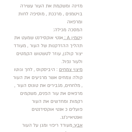
מזינה ומשקמת את העור עשירה
בויטמנים , מרככת , מוסיפה לחות
ומרפאה
המסכה מכילה:
ו
יטמין A :
אנטי אוקסידנט שמעט את
תהליך ההזדקנות של העור , מעודד
יצור קולגן, עוזר לטשטוש הקמטים
ולעור נפול.
מיצוי צמחים
: היביסקוס , לחך וגוטו
קולה צמחים אשר מרגיעים את העור
, מלחחים, מגבירים את טונוס העור ,
מרפאים את עור הפנים, משקמים
רקמות ומחדשים את העור
פועלים כ אנטי אוקסידנטים
ואנטיאייג'נג.
אבץ:
מעודד ריפוי ומגן על העור