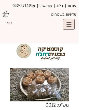
052-3714954
אודות
|
בלוג
|
צור קשר
|
מדיניות משלוחים
בס"ד
מק"ט: 0012