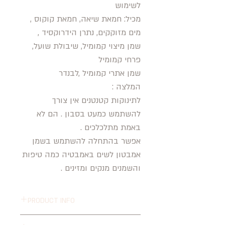
לשימוש
מכיל: חמאת שיאה, חמאת קוקוס ,
מים מזוקקים, נתרן הידרוקסיד ,
שמן מיצוי קמומיל, שיבולת שועל,
פרחי קמומיל
שמן אתרי קמומיל ,לבנדר
המלצה :
לתינוקות קטנטנים אין צורך
להשתמש כמעט בסבון . הם לא
באמת מתלכלכים .
אפשר בהתחלה להשתמש בשמן
אמבטון לשים באמבטיה כמה טיפות
והשמנים מנקים ומזינים .
PRODUCT INFO
I'm a product detail. I'm a great place to