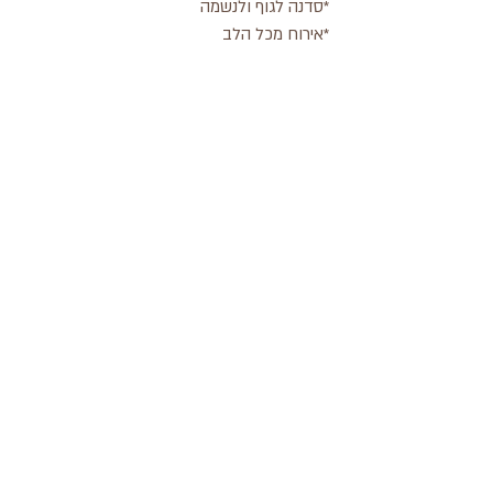
*סדנה לגוף ולנשמה
*אירוח מכל הלב
*סדנא מעשירה ומלאת ניחוחות
לכל שאלה ,
צרו קשר
ימים טובים ובריאים