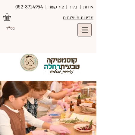
052-3714954
אודות
|
בלוג
|
צור קשר
|
מדיניות משלוחים
בס"ד