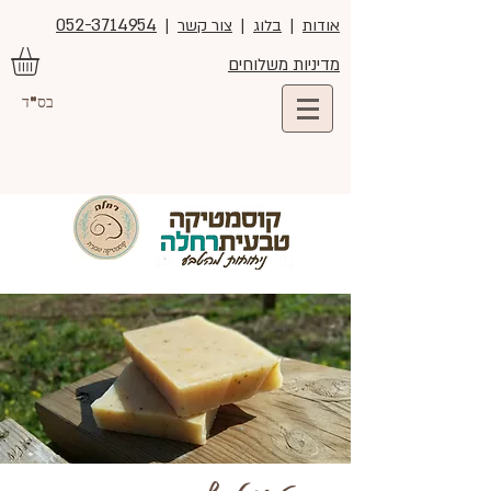
052-3714954
אודות
|
בלוג
|
צור קשר
|
מדיניות משלוחים
בס"ד