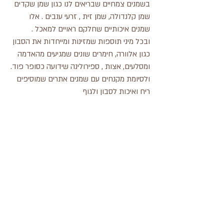
בשמנים צמחיים שבריאים לנו כגון שמן שקדים
שמן קלנדולה, שמן זית , זרעי ענבים . אלו
שמנים איכותיים שחלקם ראויים למאכל .
ובכל מיני תוספות שמזינות ומייחדות את הסבון
כגון אלוורה, חימרים שונים שמגיעים מהאדמה
ומסלעים, אצות , ספירולינה שידועה כסופר פוד.
ולסיומת מקנחים עם שמנים אתרים שמוסיפים
ריח ואיכות לסבון ולגוף
ברגע שעוברים לשימוש בסבון טבעי לגוף מגלים
עולם נפלא וכיפי. השיפור בעור הוא אדיר
ולדעת שאנו באמת מטפלים בעצמנו ומשקיעים
בגופנו ועורנו עושה טוב מטוב. שנהיה בריאים
ונהנה תמיד . אין כמו להסתבן מהטבע.