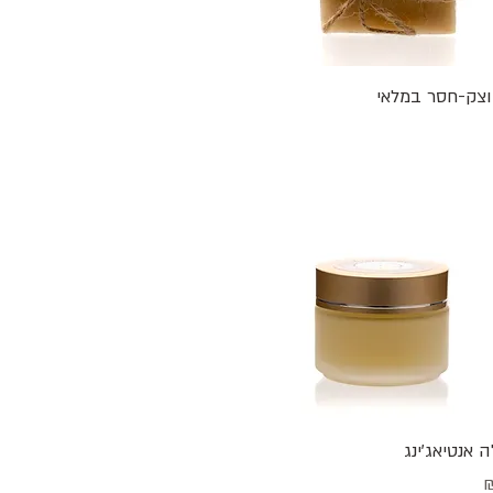
תצוגה מהירה
צק-חסר במלאי
תצוגה מהירה
 אנטיאג'ינג
₪