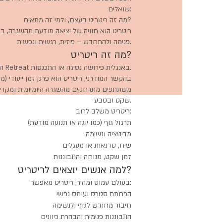
שואלים:
מה זה ריטריט בעצם, ולמי זה מתאים?
ריטריט הוא חוויה של יציאה מודעת מהשגרה, ב
פנימה ולהתחדש – פיזית, רגשית ונפשית.
מה זה ריטריט?
המילה Retreat באנגלית פירושה נסיגה או התכנסות.
בהקשר המודרני, ריטריט הוא פרק זמן ייעודי (מ
משתתפים מתרחקים מהשגרה היומיומית ומקדיש
שקט ובטבע.
ריטריט משלב לרוב:
תרגול גוף (כמו יוגה או תנועה מודעת)
מדיטציה ונשימה
שיח, סדנאות או מעגלים
זמן שקט, מנוחה והתבוננות
למה אנשים יוצאים לריטריט?
בעולם עמוס ומהיר, ריטריט מאפשר:
הפחתת סטרס ועומס נפשי
חיבור מחודש לגוף ולנשימה
התבוננות פנימית והבהרת כיוונים