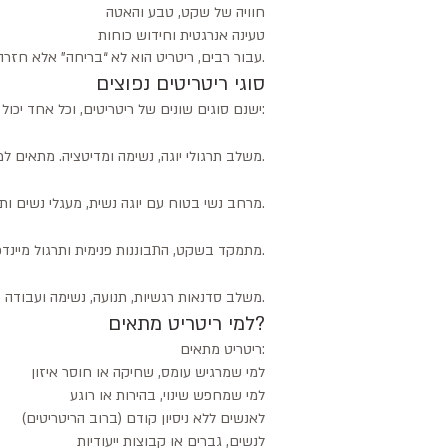
חוויה של שקט, טבע והאטה
טעינה אנרגטית וחידוש כוחות
עבור רבים, ריטריט הוא לא “בריחה” אלא חזרה לעצמם.
סוגי ריטריטים נפוצים
ישנם סוגים שונים של ריטריטים, וכל אחד יכול לבחור את מה שמתאים לו:
ריטריט יוגה
משלב תרגולי יוגה, נשימה ומדיטציה. מתאים למתחילים ולמתקדמים.
ריטריט נשים
מרחב נשי בטוח עם יוגה נשית, מעגלי נשים ותהליכי העצמה.
ריטריט מדיטציה
מתמקד בשקט, התבוננות פנימית ותרגול מיינדפולנס.
ריטריט גוף–נפש
משלב סדנאות רגשיות, תנועה, נשימה ועבודה פנימית.
למי ריטריט מתאים?
ריטריט מתאים:
למי שמרגיש עומס, שחיקה או חוסר איזון
למי שמחפש שינוי, בהירות או רוגע
לאנשים ללא ניסיון קודם (ברוב הריטריטים)
לנשים, גברים או קבוצות ייעודיות