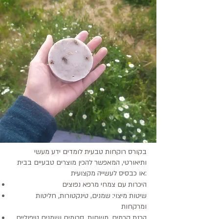
חיבור בין ידע, טבע וריפוי
אם את מחפשת קורס רוקחות טבעית בצפון,
שמחבר בין צמחי מרפא, קוסמטיקה טבעית
ויצירה בעבודת יד – הגעת למקום הנכון.
רוקחות טבעית היא אומנות עתיקה, שמבוססת על
שימוש בצמחים, שמנים וחומרי גלם טבעיים
ליצירת מוצרים טיפוליים לגוף ולנפש.
בצפון הארץ, מוקף בטבע, הרים וצמחייה עשירה
– הלימוד מקבל עומק אחר, מחובר יותר, חי
ונושם.
מה לומדים בקורס רוקחות
טבעית?
בקורס רוקחות טבעית לומדים ידע מעשי
ותיאורטי, המאפשר להכין מוצרים טבעיים בבית
או כבסיס לעשייה מקצועית:
היכרות עם צמחי מרפא נפוצים
שיטות מיצוי: שמנים, טינקטורות, חליטות
ומרקחות
הכנת קרמים, משחות, סרומים ושמנים טיפוליים