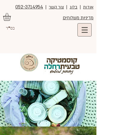
052-3714954
אודות
|
בלוג
|
צור קשר
|
מדיניות משלוחים
בס"ד
קורס רוקחות טבעית בצפון –